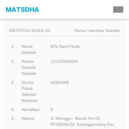
MATSDHA
IDENTITAS SEKOLAH
Home
Identitas Sekolah
1.
Nama
:
MTs Darul Huda
Sekolah
2.
Nomor
:
121233200034
Statistik
Sekolah
3.
Nomor
:
20364268
Pokok
Sekolah
Nasional
4.
Akreditasi
:
B
5.
Alamat
:
Jl. Mlonggo - Bondo Km.03,
RT.06/RW.04, Karanggondang Kec.