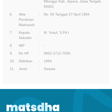
Mlonggo Kab. Jepara, Jawa Tengah,
59452
6.
Akte
:
No. 50 Tanggal 27 April 1984
Pendirian
Madrasah
7.
Kepala
:
M. Yusuf, S.Pd.I
Sekolah
8.
NIP
:
-
9.
No HP
:
0852-2712-7500
10.
Didirikan
:
1984
11.
Jenis
:
Swasta
matsdha