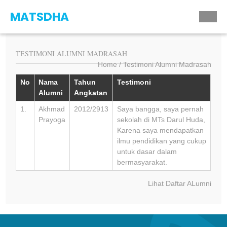
MATSDHA
TESTIMONI ALUMNI MADRASAH
Home
Testimoni Alumni Madrasah
No
Nama
Tahun
Testimoni
Alumni
Angkatan
1.
Akhmad
2012/2913
Saya bangga, saya pernah
Prayoga
sekolah di MTs Darul Huda,
Karena saya mendapatkan
ilmu pendidikan yang cukup
untuk dasar dalam
bermasyarakat.
Lihat Daftar ALumni